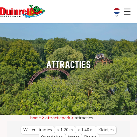
Attracties
home
attractiepark
attracties
Winterattracties
< 1.20 m
> 1.40 m
Kleintjes