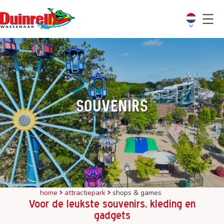
Souvenirs
home
attractiepark
shops & games
Voor de leukste souvenirs, kleding en
gadgets