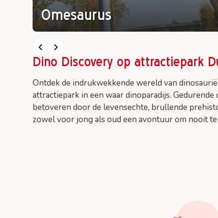
Omesaurus
Dino Discovery op attractiepark Du
Ontdek de indrukwekkende wereld van dinosauriër
attractiepark in een waar dinoparadijs. Gedurende d
betoveren door de levensechte, brullende prehisto
zowel voor jong als oud een avontuur om nooit te