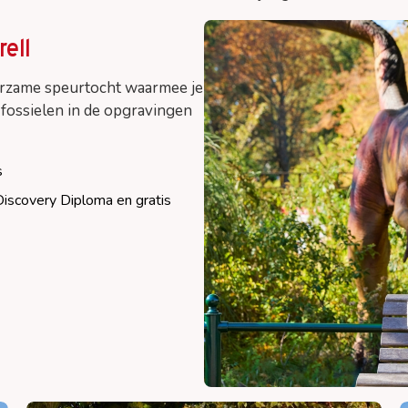
en
Eten en drinken
ell
Faciliteiten
eerzame speurtocht waarmee je
Praktische informatie
r fossielen in de opgravingen
Plattegrond
s
iscovery Diploma en gratis
d