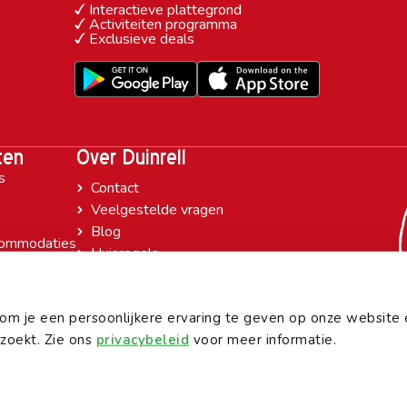
Interactieve plattegrond
Activiteiten programma
Exclusieve deals
ten
Over Duinrell
s
Contact
Veelgestelde vragen
Blog
ommodaties
Huisregels
e
Werken bij
den
Pers
s om je een persoonlijkere ervaring te geven op onze website
zoekt. Zie ons
privacybeleid
voor meer informatie.