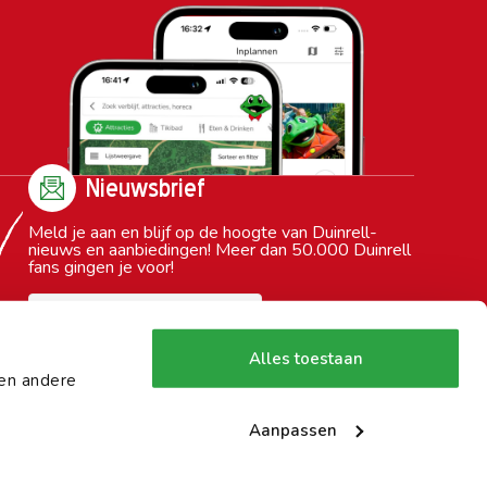
Nieuwsbrief
Meld je aan en blijf op de hoogte van Duinrell-
nieuws en aanbiedingen! Meer dan 50.000 Duinrell
fans gingen je voor!
Alles toestaan
 en andere
Aanpassen
Sitemap
Privacy