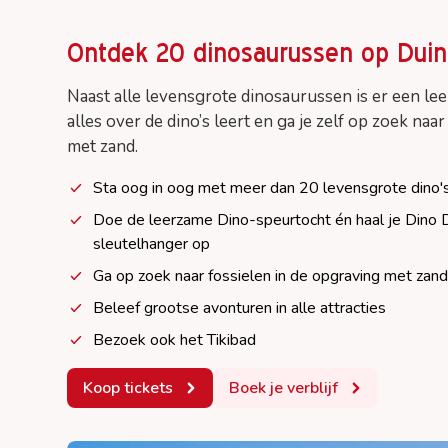
Shops & souvenirs
Openingstijd
Ontdek 20 dinosaurussen op Duinr
Tickets & prijzen
Plattegrond
Naast alle levensgrote dinosaurussen is er een l
alles over de dino’s leert en ga je zelf op zoek naa
met zand.
Sta oog in oog met meer dan 20 levensgrote dino'
Doe de leerzame Dino-speurtocht én haal je Dino D
sleutelhanger op
Ga op zoek naar fossielen in de opgraving met zan
Beleef grootse avonturen in alle attracties
Bezoek ook het Tikibad
Koop tickets
Boek je verblijf