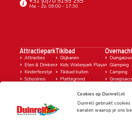
+31 (0)70 5155 255
Ma. - Zo. 09:00 - 17:30
Attractiepark
Tikibad
Overnach
Attracties
Glijbanen
Duingalow
Eten & Drinken
Kids Waterpark Playa
Glamping
Kinderfeestje
Tikibad buiten
Camping
Schoolreis
Plattegrond
Groepsacc
Openingstijden
Openingstijden
Last minut
Tickets
Tickets
Voorwaar
Cookies op Duinrell.nl
Duinrell gebruikt cookie
kanalen waarop je ons be