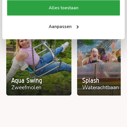
Vind attracties, restaurants en speelplekken
Alles toestaan
op de interactieve kaart.
Open plattegrond
Aanpassen
Aqua Swing
Splash
Zweefmolen
Waterachtbaan