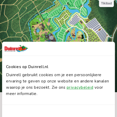
Cookies op Duinrell.nl
Duinrell gebruikt cookies om je een persoonlijkere
ervaring te geven op onze website en andere kanalen
waarop je ons bezoekt. Zie ons
privacybeleid
voor
meer informatie.
INTERACTIEVE PLATTEGROND
Deze attracties vind je ook leuk
Ontdek Duinrell