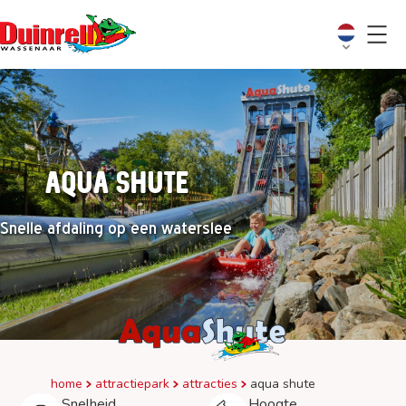
Aqua Shute
Snelle afdaling op een waterslee
home
attractiepark
attracties
aqua shute
Snelheid
Hoogte