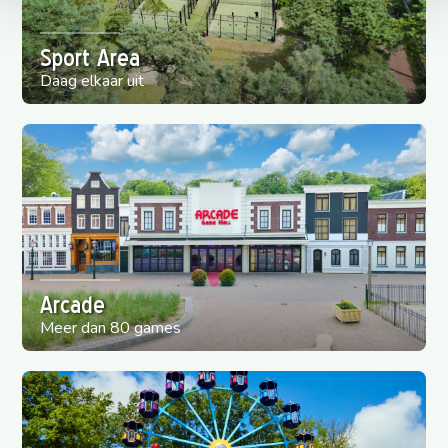
Sport Area
Daag elkaar uit
Arcade
Meer dan 80 games