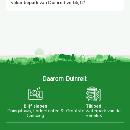
openingstijden.
vakantiepark van Duinrell verblijft?
Afhankelijk van je gekozen accommodatie en
verblijfsduur heb je een aantal keer gratis of met
scherpe korting toegang tot het Tikibad.
Daarom Duinrell:
Blijf slapen
Tikibad
Duingalows, Lodgetenten &
Grootste waterpark van de
Camping
Benelux