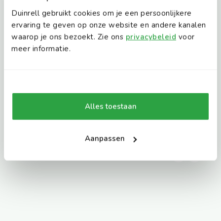
9.0
Gasten vertellen
Duinrell gebruikt cookies om je een persoonlijkere
85% van onze gasten geeft ons een 9.0 of hoger
ervaring te geven op onze website en andere kanalen
Gebaseerd op
3088 reviews
waarop je ons bezoekt. Zie ons
privacybeleid
voor
meer informatie.
Alles toestaan
Ontdek alle reviews
Aanpassen