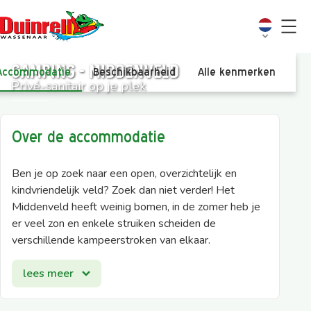
Camping - Middenveld
Accommodatie
Beschikbaarheid
Alle kenmerken
Vi
Privé-sanitair op je plek
Over de accommodatie
Ben je op zoek naar een open, overzichtelijk en
kindvriendelijk veld? Zoek dan niet verder! Het
Middenveld heeft weinig bomen, in de zomer heb je
er veel zon en enkele struiken scheiden de
verschillende kampeerstroken van elkaar.
Fijn aan het Middenveld is dat het ook dicht bij
lees meer
Duinrell Plaza ligt, het bruisende hart van Duinrell.
Hier vind je ons La Place restaurant Duinrell Plaza,