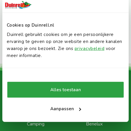
Cookies op Duinrell.nl
Duinrell gebruikt cookies om je een persoonlijkere
ervaring te geven op onze website en andere kanalen
waarop je ons bezoekt. Zie ons
privacybeleid
voor
meer informatie.
Daarom Duinrell:
Alles toestaan
Aanpassen
Blijf slapen
Tikibad
Duingalows, Lodgetenten &
Grootste waterpark van de
Camping
Benelux