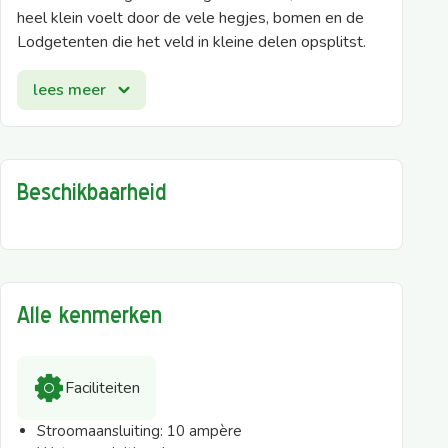
heel klein voelt door de vele hegjes, bomen en de
Lodgetenten die het veld in kleine delen opsplitst.
Ter info: Kampeerplek 107 op het Romantisch kamp
lees meer
heeft géén wateraansluiting.
Bekijk de plattegrond voor de afmetingen per
campingplek. Kies tijdens het boeken een
Beschikbaarheid
voorkeurslocatie tegen betaling door op de
gewenste kampeerplaats te klikken. Is je
kampeermiddel langer dan 8 meter? Mail of bel voor
de mogelijkheden.
Let op:
de afmetingen zijn ter indicatie en kunnen
Alle kenmerken
afwijken per campingplek.
Faciliteiten
Stroomaansluiting:
10 ampère