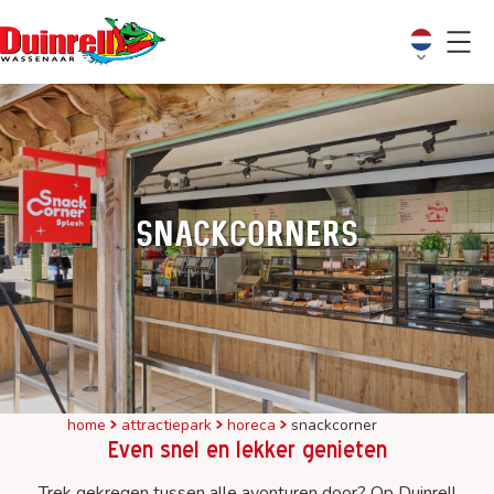
Snackcorners
home
attractiepark
horeca
snackcorner
Even snel en lekker genieten
Trek gekregen tussen alle avonturen door? Op Duinrell