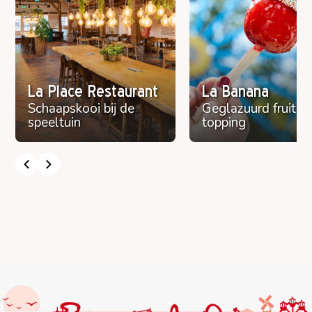
Open plattegrond
La Place Restaurant
La Banana
Schaapskooi bij de
Geglazuurd fruit m
speeltuin
topping