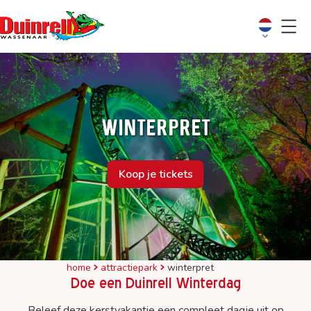
Winterpret
Koop je tickets
home
attractiepark
winterpret
Doe een Duinrell Winterdag
Beleef deze kerstvakantie een compleet dagje uit op