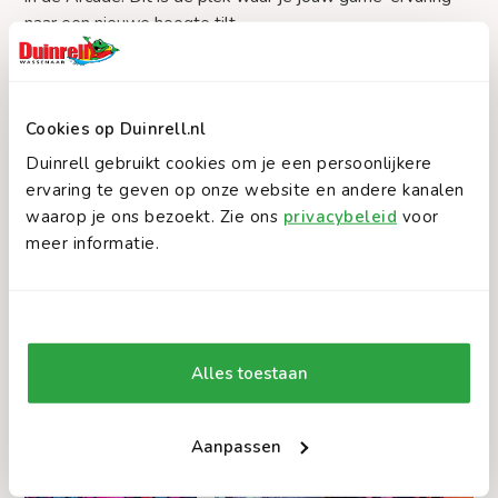
naar een nieuwe hoogte tilt.
Race in de nieuwe Race Simulators
Cookies op Duinrell.nl
Zet je schrap voor een realistische race-ervaring in onze
Duinrell gebruikt cookies om je een persoonlijkere
nieuwe Race Simulators! Met stuurfeedback en echte
ervaring te geven op onze website en andere kanalen
circuits voel je je even een échte coureur.
waarop je ons bezoekt. Zie ons
privacybeleid
voor
meer informatie.
Koop je tickets
Alles toestaan
Aanpassen