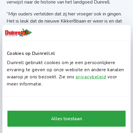
verwijst naar de historie van het landgoed Duinrell.
“Mijn ouders vertelden dat zij hier vroeger ook in gingen.
Het is leuk dat de nieuwe Kikker8baan er weer is en dat
ik hem als één van de eersten mocht testen,” aldus een
enthousiaste jonge bezoeker.
Met de opening investeert Duinrell in een attractie die
Cookies op Duinrell.nl
nostalgie en vernieuwing combineert en geschikt is voor
een brede doelgroep.
Duinrell gebruikt cookies om je een persoonlijkere
ervaring te geven op onze website en andere kanalen
Dagelijks geopend
waarop je ons bezoekt. Zie ons
privacybeleid
voor
Vanaf vandaag is de Kikker8baan dagelijks operationeel
meer informatie.
en onderdeel van het reguliere attractieaanbod van
Duinrell. De attractie vormt een nieuwe mijlpaal in de
geschiedenis van het familiebedrijf, dat al sinds 1935
generaties bezoekers ontvangt.
Alles toestaan
Noot voor de redactie
Persfoto’s zijn vrij van copyright:
https://we.tl/t-