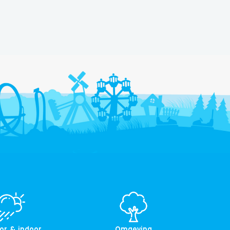
or & indoor
Omgeving