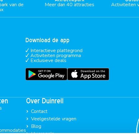
park van de
Meer dan 40 attracties
Activiteiten 
ux
Download de app
Interactieve plattegrond
Activiteiten programma
Exclusieve deals
ten
Over Duinrell
s
Contact
Veelgestelde vragen
Blog
ommodaties
Huisregels
e