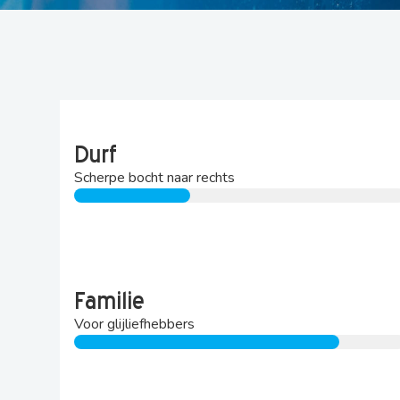
Shops & souvenirs
Openingstijd
Tickets & prijzen
Plattegrond
Durf
Scherpe bocht naar rechts
Familie
Voor glijliefhebbers