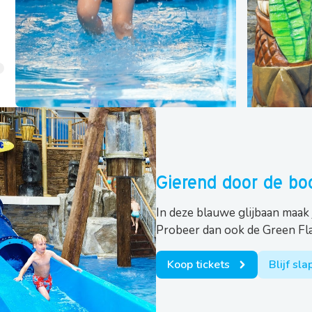
Gierend door de bo
In deze blauwe glijbaan maak 
Probeer dan ook de Green Fla
Koop tickets
Blijf sl