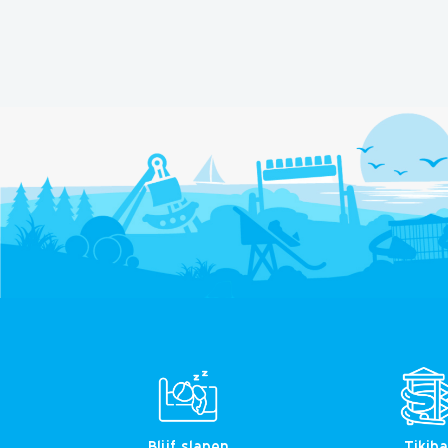
Blijf slapen
Tikib