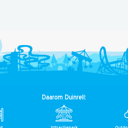
Daarom Duinrell:
ad
Attractiepark
Outdo