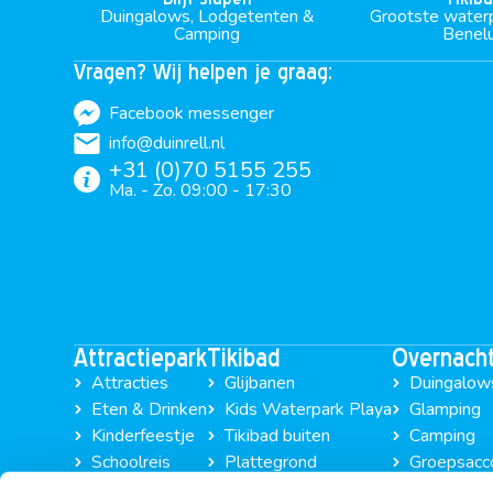
Duingalows, Lodgetenten &
Grootste water
Camping
Benel
Vragen? Wij helpen je graag:
Facebook messenger
info@duinrell.nl
+31 (0)70 5155 255
Ma. - Zo. 09:00 - 17:30
Attractiepark
Tikibad
Overnach
Attracties
Glijbanen
Duingalow
Eten & Drinken
Kids Waterpark Playa
Glamping
Kinderfeestje
Tikibad buiten
Camping
Schoolreis
Plattegrond
Groepsacc
Openingstijden
Openingstijden
Last minut