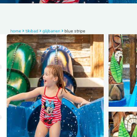
en
Eten en drinken
Faciliteiten
Praktische informatie
home
tikibad
glijbanen
blue stripe
Plattegrond