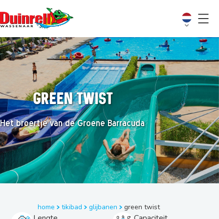
Green Twist
Het broertje van de Groene Barracuda
home
tikibad
glijbanen
green twist
Lengte
Capaciteit