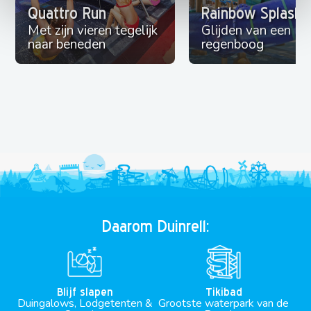
Quattro Run
Rainbow Splash
Met zijn vieren tegelijk
Glijden van een
naar beneden
regenboog
Daarom Duinrell:
Blijf slapen
Tikibad
Duingalows, Lodgetenten &
Grootste waterpark van de