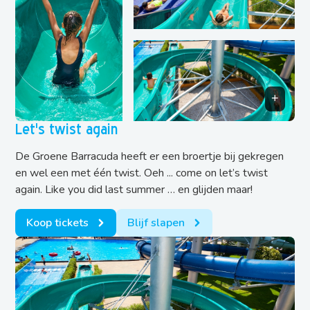
Let's twist again
De Groene Barracuda heeft er een broertje bij gekregen
en wel een met één twist. Oeh ... come on let’s twist
again. Like you did last summer … en glijden maar!
Koop tickets
Blijf slapen