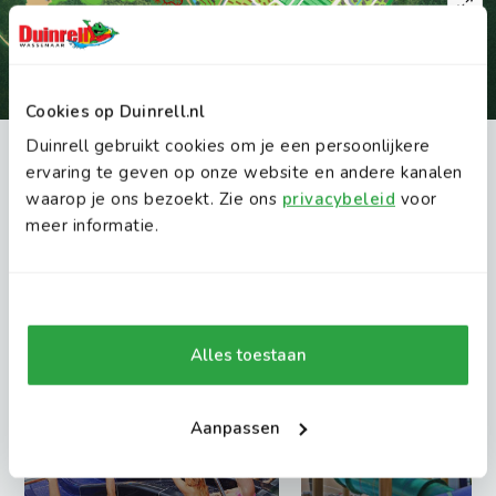
Cookies op Duinrell.nl
Duinrell gebruikt cookies om je een persoonlijkere
ervaring te geven op onze website en andere kanalen
INTERACTIEVE PLATTEGROND
Deze attracties vind je ook leuk
waarop je ons bezoekt. Zie ons
privacybeleid
voor
Ontdek Duinrell
meer informatie.
Vind attracties, restaurants en speelplekken
op de interactieve kaart.
Open plattegrond
Alles toestaan
Aanpassen