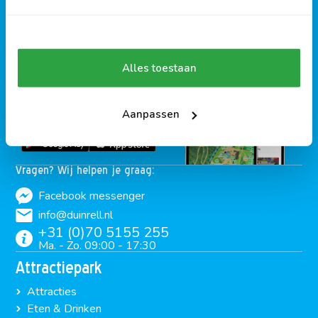
Camping
Benelux
Alles toestaan
Download de app
Interactieve plattegrond
Activiteiten programma
Aanpassen
Exclusieve deals
Vragen? Wij helpen je graag:
Facebook messenger
info@duinrell.nl
+31 (0)70 5155 255
Ma. - Zo. 09:00 - 17:30
Attractiepark
Attracties
Eten & Drinken