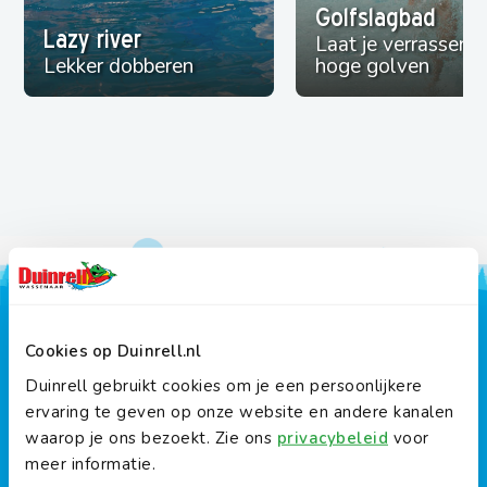
Golfslagbad
Lazy river
Laat je verrassen 
Lekker dobberen
hoge golven
Daarom Duinrell:
Cookies op Duinrell.nl
Duinrell gebruikt cookies om je een persoonlijkere
ervaring te geven op onze website en andere kanalen
waarop je ons bezoekt. Zie ons
privacybeleid
voor
Blijf slapen
Tikibad
meer informatie.
Duingalows, Lodgetenten &
Grootste waterpark van de