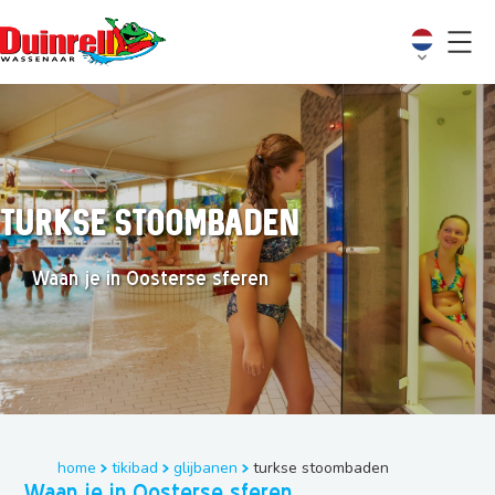
Turkse Stoombaden
Waan je in Oosterse sferen
home
tikibad
glijbanen
turkse stoombaden
Waan je in Oosterse sferen