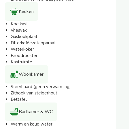
worden geplaatst.
Keuken
De Lodgetenten hebben een houten veranda met
luifel. Op de loungestoelen of aan de picknickbank
Koelkast
geniet je van het fijne buitenleven. Ook heeft deze
Vriesvak
Luxe Thermotent een gezellige sfeerhaard.
Gaskookplaat
Filterkoffiezetapparaat
*Afwijkingen bij de indeling, beelden, beschrijving en
Waterkoker
afgebeelde accommodatieplattegronden zijn
Broodrooster
mogelijk.
Kastruimte
Woonkamer
Sfeerhaard (geen verwarming)
Zithoek van steigerhout
Eettafel
Badkamer & WC
Warm en koud water