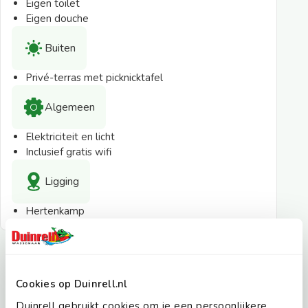
Eigen toilet
Eigen douche
Buiten
Privé-terras met picknicktafel
Algemeen
Elektriciteit en licht
Inclusief gratis wifi
Ligging
Hertenkamp
9.0
Gasten vertellen
Cookies op Duinrell.nl
85% van onze gasten geeft ons een 9.0 of hoger
Duinrell gebruikt cookies om je een persoonlijkere
Gebaseerd op
3084 reviews