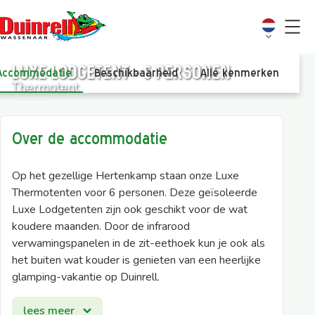
Luxe Lodgetent - 6 personen
Accommodatie
Beschikbaarheid
Alle kenmerken
Vi
Thermotent
Over de accommodatie
Op het gezellige Hertenkamp staan onze Luxe
Thermotenten voor 6 personen. Deze geïsoleerde
Luxe Lodgetenten zijn ook geschikt voor de wat
koudere maanden. Door de infrarood
verwamingspanelen in de zit-eethoek kun je ook als
het buiten wat kouder is genieten van een heerlijke
glamping-vakantie op Duinrell.
De Lodgetenten zijn van alle gemakken voorzien.
lees meer