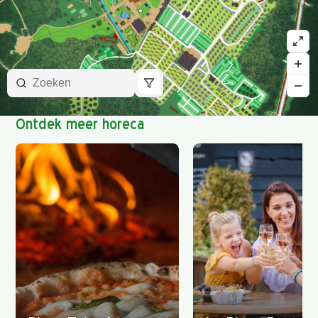
Ontdek meer horeca
INTERACTIEVE PLATTEGROND
Ontdek Duinrell
Vind attracties, restaurants en speelplekken
op de interactieve kaart.
Open plattegrond