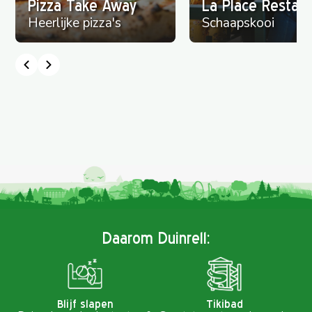
Pizza Take Away
La Place Restaur
Heerlijke pizza's
Schaapskooi
Daarom Duinrell:
Blijf slapen
Tikibad