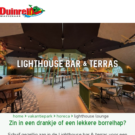
Lighthouse Bar & Terras
home
vakantiepark
horeca
lighthouse lounge
Zin in een drankje of een lekkere borrelhap?
Schuif gezellig aan in de Lighthouse bar & terras voor een