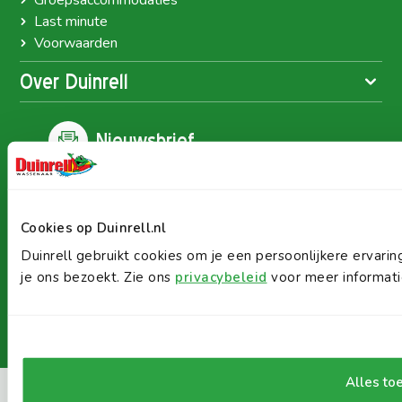
Groepsaccommodaties
Last minute
Voorwaarden
Over Duinrell
Nieuwsbrief
Meld je aan en blijf op de hoogte van Duinrell-nieuws
en aanbiedingen! Meer dan 50.000 Duinrell fans
gingen je voor!
Cookies op Duinrell.nl
Duinrell gebruikt cookies om je een persoonlijkere ervar
je ons bezoekt. Zie ons
privacybeleid
voor meer informati
Alles to
Sitemap
Privacy