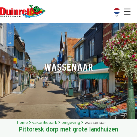
Wassenaar
home
vakantiepark
omgeving
wassenaar
Pittoresk dorp met grote landhuizen