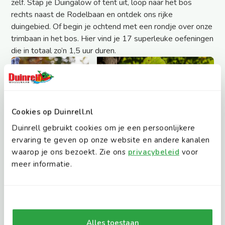
zelf. Stap je Duingalow of tent uit, loop naar het bos
rechts naast de Rodelbaan en ontdek ons rijke
duingebied. Of begin je ochtend met een rondje over onze
trimbaan in het bos. Hier vind je 17 superleuke oefeningen
die in totaal zo’n 1,5 uur duren.
Cookies op Duinrell.nl
Duinrell gebruikt cookies om je een persoonlijkere
ervaring te geven op onze website en andere kanalen
waarop je ons bezoekt. Zie ons
privacybeleid
voor
meer informatie.
Zandkastelen bouwen op het strand
Geef je kind een emmer en een schep op het strand en
wedden dat er in een mum van tijd een zandkasteel wordt
Alles toestaan