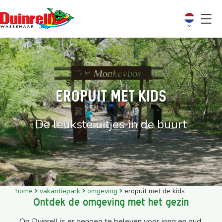
Eropuit met kids
De leukste uitjes in de buurt
home
vakantiepark
omgeving
eropuit met de kids
Ontdek de omgeving met het gezin
Op Duinrell is er genoeg te beleven voor jong en oud,