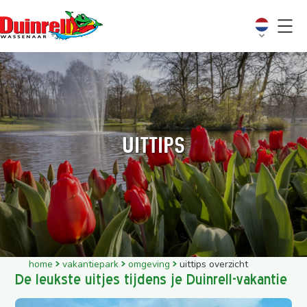
Uittips
home
vakantiepark
omgeving
uittips overzicht
De leukste uitjes tijdens je Duinrell-vakantie