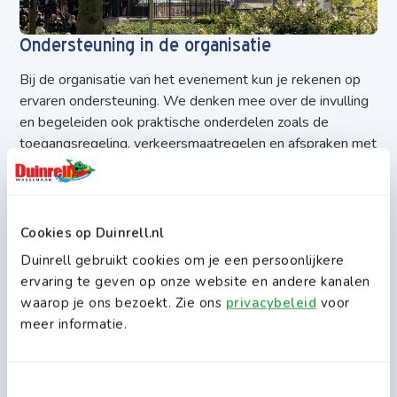
Ondersteuning in de organisatie
Bij de organisatie van het evenement kun je rekenen op
ervaren ondersteuning. We denken mee over de invulling
en begeleiden ook praktische onderdelen zoals de
toegangsregeling, verkeersmaatregelen en afspraken met
de gemeente.
Daarnaast is het mogelijk om Duinrell exclusief in te
zetten voor jullie evenement. Zo ontstaat een locatie die
Cookies op Duinrell.nl
niet alleen goed bereikbaar is, maar ook alles in huis heeft
Duinrell gebruikt cookies om je een persoonlijkere
om samen een sterk en goed georganiseerd evenement
ervaring te geven op onze website en andere kanalen
neer te zetten.
waarop je ons bezoekt. Zie ons
privacybeleid
voor
meer informatie.
Contact opnemen
Andere arrangementen
Ontdek andere arrangementen